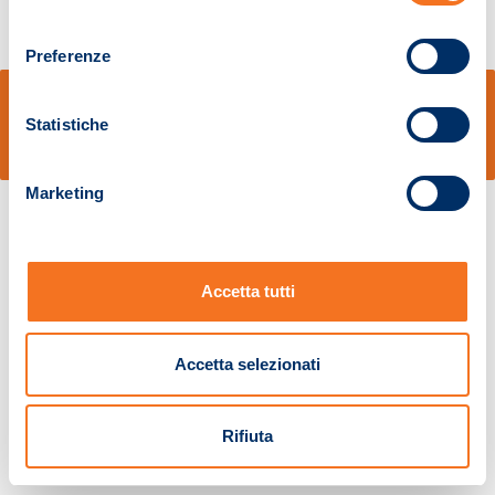
consenso
Preferenze
© Sidal s.r.l. - Via S.Agostino,50, 51100 Pistoia - Cod.Fisc. e Registro Imprese
Pistoia 01680210505 – R.E.A. n.155974 - Cap.Soc. € 2.000.000,00 i.v. La
Statistiche
Società adotta il Codice Etico D.lgs. 231/01
v: 1.10.14
Marketing
Accetta tutti
Accetta selezionati
Rifiuta