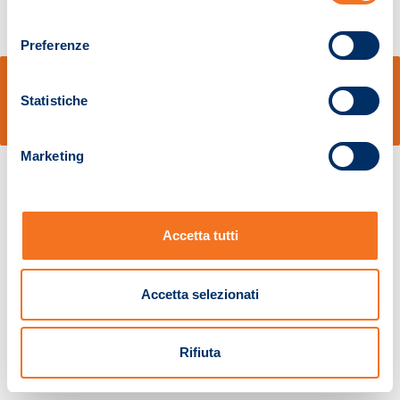
consenso
Preferenze
© Sidal s.r.l. - Via S.Agostino,50, 51100 Pistoia - Cod.Fisc. e Registro Imprese
Pistoia 01680210505 – R.E.A. n.155974 - Cap.Soc. € 2.000.000,00 i.v. La
Statistiche
Società adotta il Codice Etico D.lgs. 231/01
v: 1.10.14
Marketing
Accetta tutti
Accetta selezionati
Rifiuta