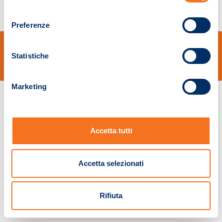
consenso
Preferenze
© Sidal s.r.l. - Via S.Agostino,50, 51100 Pistoia - Cod.Fisc. e Registro Imprese
Pistoia 01680210505 – R.E.A. n.155974 - Cap.Soc. € 2.000.000,00 i.v. La
Statistiche
Società adotta il Codice Etico D.lgs. 231/01
v: 1.10.14
Marketing
Accetta tutti
Accetta selezionati
Rifiuta