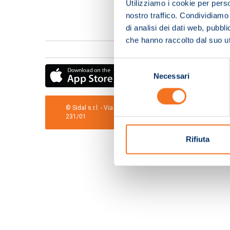
Utilizziamo i cookie per perso
nostro traffico. Condividiamo 
di analisi dei dati web, pubbl
che hanno raccolto dal suo uti
Selezione
Necessari
del
consenso
© Sidal s.r.l. - Via S.Agostino,50, 51100 Pistoia - Cod.Fis
231/01
Rifiuta