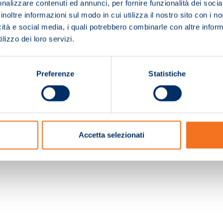
nalizzare contenuti ed annunci, per fornire funzionalità dei socia
inoltre informazioni sul modo in cui utilizza il nostro sito con i 
icità e social media, i quali potrebbero combinarle con altre inform
lizzo dei loro servizi.
Preferenze
Statistiche
c. e Registro Imprese Pistoia 01680210505 – R.E.A. n.155974 - Cap.Soc. € 2.000.000,0
Accetta selezionati