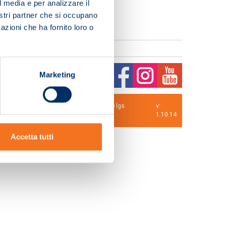
l media e per analizzare il
nostri partner che si occupano
azioni che ha fornito loro o
Marketing
0 i.v. La Società adotta il Codice Etico D.lgs.
v:
1.10.14
Accetta tutti