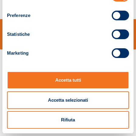
consenso
Preferenze
© Sidal s.r.l. - Via S.Agostino,50, 51100 Pistoia - Cod.Fisc. e Registro Imprese
Pistoia 01680210505 – R.E.A. n.155974 - Cap.Soc. € 2.000.000,00 i.v. La
Statistiche
Società adotta il Codice Etico D.lgs. 231/01
v: 1.10.14
Marketing
Accetta tutti
Accetta selezionati
Rifiuta