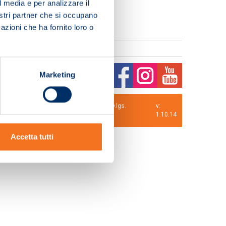
l media e per analizzare il
nostri partner che si occupano
azioni che ha fornito loro o
Marketing
0 i.v. La Società adotta il Codice Etico D.lgs.
v:
1.10.14
Accetta tutti