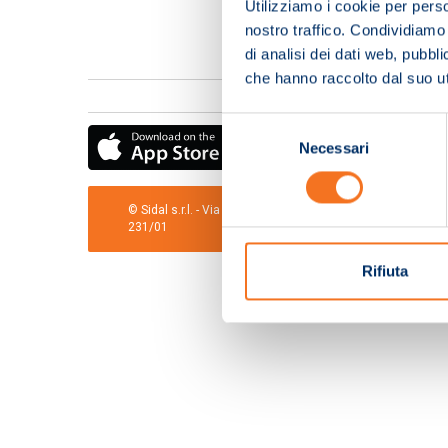
Utilizziamo i cookie per perso
nostro traffico. Condividiamo 
di analisi dei dati web, pubbl
che hanno raccolto dal suo uti
Selezione
Necessari
del
consenso
© Sidal s.r.l. - Via S.Agostino,50, 51100 Pistoia - Cod.Fis
231/01
Rifiuta