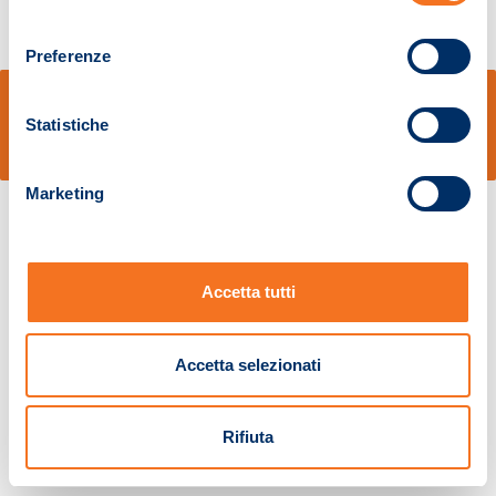
consenso
Preferenze
© Sidal s.r.l. - Via S.Agostino,50, 51100 Pistoia - Cod.Fisc. e Registro Imprese
Pistoia 01680210505 – R.E.A. n.155974 - Cap.Soc. € 2.000.000,00 i.v. La
Statistiche
Società adotta il Codice Etico D.lgs. 231/01
v: 1.10.14
Marketing
Accetta tutti
Accetta selezionati
Rifiuta