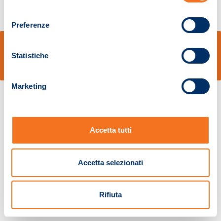
consenso
Preferenze
© Sidal s.r.l. - Via S.Agostino,50, 51100 Pistoia - Cod.Fisc. e Registro Imprese
Pistoia 01680210505 – R.E.A. n.155974 - Cap.Soc. € 2.000.000,00 i.v. La
Statistiche
Società adotta il Codice Etico D.lgs. 231/01
v: 1.10.14
Marketing
Accetta tutti
Accetta selezionati
Rifiuta