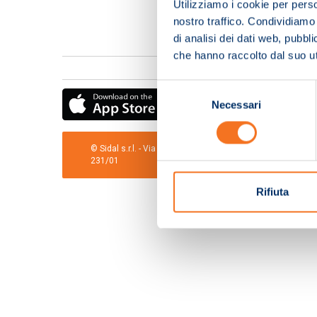
Utilizziamo i cookie per perso
nostro traffico. Condividiamo 
di analisi dei dati web, pubbl
che hanno raccolto dal suo uti
Selezione
Necessari
del
consenso
© Sidal s.r.l. - Via S.Agostino,50, 51100 Pistoia - Cod.Fis
231/01
Rifiuta