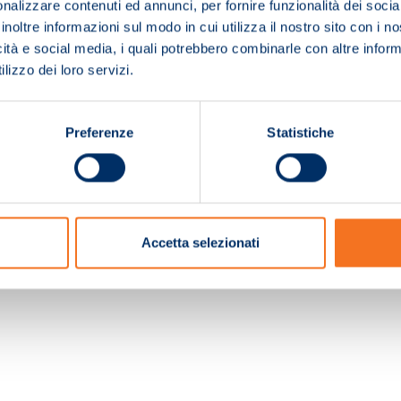
nalizzare contenuti ed annunci, per fornire funzionalità dei socia
inoltre informazioni sul modo in cui utilizza il nostro sito con i 
icità e social media, i quali potrebbero combinarle con altre inform
lizzo dei loro servizi.
Preferenze
Statistiche
c. e Registro Imprese Pistoia 01680210505 – R.E.A. n.155974 - Cap.Soc. € 2.000.000,0
Accetta selezionati