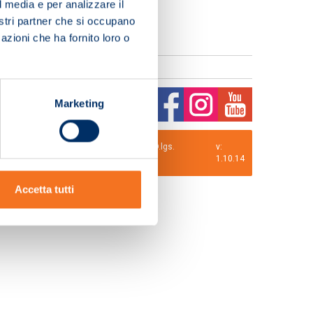
l media e per analizzare il
nostri partner che si occupano
azioni che ha fornito loro o
Marketing
0 i.v. La Società adotta il Codice Etico D.lgs.
v:
1.10.14
Accetta tutti