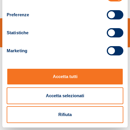
consenso
Preferenze
© Sidal s.r.l. - Via S.Agostino,50, 51100 Pistoia - Cod.Fisc. e Registro Imprese
Pistoia 01680210505 – R.E.A. n.155974 - Cap.Soc. € 2.000.000,00 i.v. La
Statistiche
Società adotta il Codice Etico D.lgs. 231/01
v: 1.10.14
Marketing
Accetta tutti
Accetta selezionati
Rifiuta