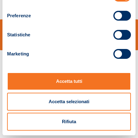
consenso
Preferenze
© Sidal s.r.l. - Via S.Agostino,50, 51100 Pistoia - Cod.Fisc. e Registro Imprese
Pistoia 01680210505 – R.E.A. n.155974 - Cap.Soc. € 2.000.000,00 i.v. La
Statistiche
Società adotta il Codice Etico D.lgs. 231/01
v: 1.10.14
Marketing
Accetta tutti
Accetta selezionati
Rifiuta