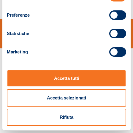
consenso
Preferenze
© Sidal s.r.l. - Via S.Agostino,50, 51100 Pistoia - Cod.Fisc. e Registro Imprese
Pistoia 01680210505 – R.E.A. n.155974 - Cap.Soc. € 2.000.000,00 i.v. La
Statistiche
Società adotta il Codice Etico D.lgs. 231/01
v: 1.10.14
Marketing
Accetta tutti
Accetta selezionati
Rifiuta