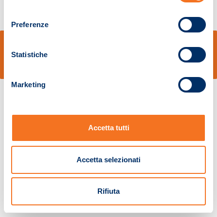
consenso
Preferenze
© Sidal s.r.l. - Via S.Agostino,50, 51100 Pistoia - Cod.Fisc. e Registro Imprese
Pistoia 01680210505 – R.E.A. n.155974 - Cap.Soc. € 2.000.000,00 i.v. La
Statistiche
Società adotta il Codice Etico D.lgs. 231/01
v: 1.10.14
Marketing
Accetta tutti
Accetta selezionati
Rifiuta