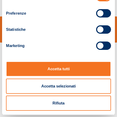
consenso
Preferenze
© Sidal s.r.l. - Via S.Agostino,50, 51100 Pistoia - Cod.Fisc. e Registro Imprese
Pistoia 01680210505 – R.E.A. n.155974 - Cap.Soc. € 2.000.000,00 i.v. La
Statistiche
Società adotta il Codice Etico D.lgs. 231/01
v: 1.10.14
Marketing
Accetta tutti
Accetta selezionati
Rifiuta