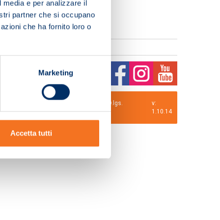
l media e per analizzare il
nostri partner che si occupano
azioni che ha fornito loro o
Marketing
0 i.v. La Società adotta il Codice Etico D.lgs.
v:
1.10.14
Accetta tutti