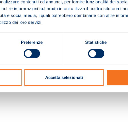
nalizzare contenuti ed annunci, per fornire funzionalità dei socia
inoltre informazioni sul modo in cui utilizza il nostro sito con i 
icità e social media, i quali potrebbero combinarle con altre inform
lizzo dei loro servizi.
Preferenze
Statistiche
c. e Registro Imprese Pistoia 01680210505 – R.E.A. n.155974 - Cap.Soc. € 2.000.000,0
Accetta selezionati