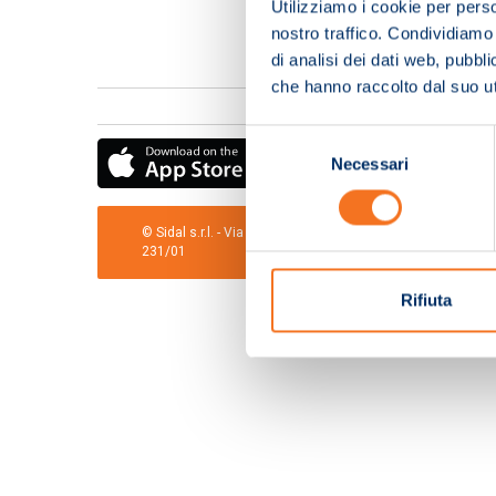
Utilizziamo i cookie per perso
nostro traffico. Condividiamo 
di analisi dei dati web, pubbl
che hanno raccolto dal suo uti
Selezione
Necessari
del
consenso
© Sidal s.r.l. - Via S.Agostino,50, 51100 Pistoia - Cod.Fis
231/01
Rifiuta