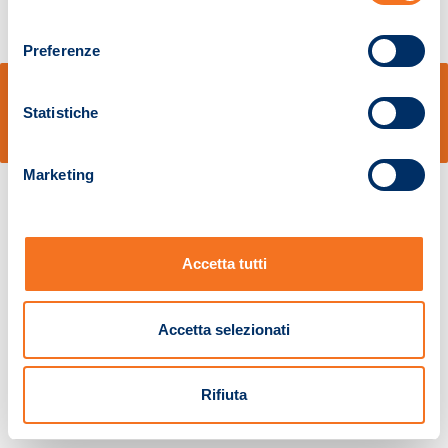
consenso
Preferenze
© Sidal s.r.l. - Via S.Agostino,50, 51100 Pistoia - Cod.Fisc. e Registro Imprese
Pistoia 01680210505 – R.E.A. n.155974 - Cap.Soc. € 2.000.000,00 i.v. La
Statistiche
Società adotta il Codice Etico D.lgs. 231/01
v: 1.10.14
Marketing
Accetta tutti
Accetta selezionati
Rifiuta