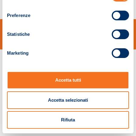
consenso
Preferenze
© Sidal s.r.l. - Via S.Agostino,50, 51100 Pistoia - Cod.Fisc. e Registro Imprese
Pistoia 01680210505 – R.E.A. n.155974 - Cap.Soc. € 2.000.000,00 i.v. La
Statistiche
Società adotta il Codice Etico D.lgs. 231/01
v: 1.10.14
Marketing
Accetta tutti
Accetta selezionati
Rifiuta