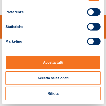
consenso
Preferenze
© Sidal s.r.l. - Via S.Agostino,50, 51100 Pistoia - Cod.Fisc. e Registro Imprese
Pistoia 01680210505 – R.E.A. n.155974 - Cap.Soc. € 2.000.000,00 i.v. La
Statistiche
Società adotta il Codice Etico D.lgs. 231/01
v: 1.10.14
Marketing
Accetta tutti
Accetta selezionati
Rifiuta