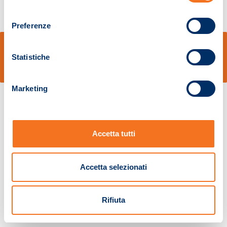
consenso
Preferenze
© Sidal s.r.l. - Via S.Agostino,50, 51100 Pistoia - Cod.Fisc. e Registro Imprese
Pistoia 01680210505 – R.E.A. n.155974 - Cap.Soc. € 2.000.000,00 i.v. La
Statistiche
Società adotta il Codice Etico D.lgs. 231/01
v: 1.10.14
Marketing
Accetta tutti
Accetta selezionati
Rifiuta