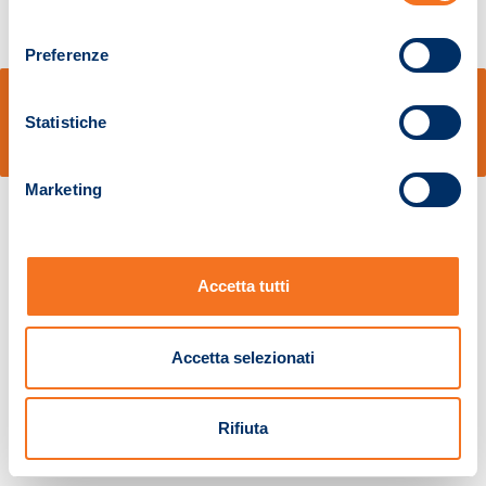
consenso
Preferenze
© Sidal s.r.l. - Via S.Agostino,50, 51100 Pistoia - Cod.Fisc. e Registro Imprese
Pistoia 01680210505 – R.E.A. n.155974 - Cap.Soc. € 2.000.000,00 i.v. La
Statistiche
Società adotta il Codice Etico D.lgs. 231/01
v: 1.10.14
Marketing
Accetta tutti
Accetta selezionati
Rifiuta