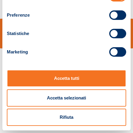
consenso
Preferenze
© Sidal s.r.l. - Via S.Agostino,50, 51100 Pistoia - Cod.Fisc. e Registro Imprese
Pistoia 01680210505 – R.E.A. n.155974 - Cap.Soc. € 2.000.000,00 i.v. La
Statistiche
Società adotta il Codice Etico D.lgs. 231/01
v: 1.10.14
Marketing
Accetta tutti
Accetta selezionati
Rifiuta