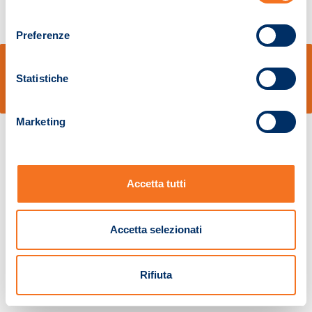
consenso
Preferenze
© Sidal s.r.l. - Via S.Agostino,50, 51100 Pistoia - Cod.Fisc. e Registro Imprese
Pistoia 01680210505 – R.E.A. n.155974 - Cap.Soc. € 2.000.000,00 i.v. La
Statistiche
Società adotta il Codice Etico D.lgs. 231/01
v: 1.10.14
Marketing
Accetta tutti
Accetta selezionati
Rifiuta