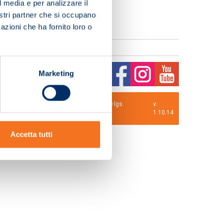
l media e per analizzare il
nostri partner che si occupano
azioni che ha fornito loro o
Marketing
0 i.v. La Società adotta il Codice Etico D.lgs.
v:
1.10.14
Accetta tutti