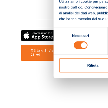
Utilizziamo i cookie per perso
nostro traffico. Condividiamo 
di analisi dei dati web, pubbl
che hanno raccolto dal suo uti
Selezione
Necessari
del
consenso
© Sidal s.r.l. - Via S.Agostino,50, 51100 Pistoia - Cod.Fis
231/01
Rifiuta