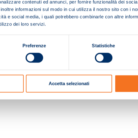
nalizzare contenuti ed annunci, per fornire funzionalità dei socia
inoltre informazioni sul modo in cui utilizza il nostro sito con i 
icità e social media, i quali potrebbero combinarle con altre inform
lizzo dei loro servizi.
Preferenze
Statistiche
c. e Registro Imprese Pistoia 01680210505 – R.E.A. n.155974 - Cap.Soc. € 2.000.000,0
Accetta selezionati