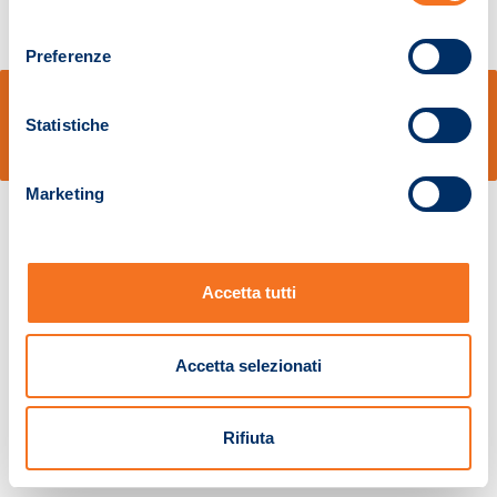
consenso
Preferenze
© Sidal s.r.l. - Via S.Agostino,50, 51100 Pistoia - Cod.Fisc. e Registro Imprese
Pistoia 01680210505 – R.E.A. n.155974 - Cap.Soc. € 2.000.000,00 i.v. La
Statistiche
Società adotta il Codice Etico D.lgs. 231/01
v: 1.10.14
Marketing
Accetta tutti
Accetta selezionati
Rifiuta