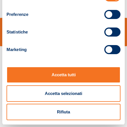
consenso
Preferenze
© Sidal s.r.l. - Via S.Agostino,50, 51100 Pistoia - Cod.Fisc. e Registro Imprese
Pistoia 01680210505 – R.E.A. n.155974 - Cap.Soc. € 2.000.000,00 i.v. La
Statistiche
Società adotta il Codice Etico D.lgs. 231/01
v: 1.10.14
Marketing
Accetta tutti
Accetta selezionati
Rifiuta