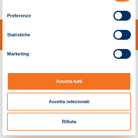
consenso
Preferenze
© Sidal s.r.l. - Via S.Agostino,50, 51100 Pistoia - Cod.Fisc. e Registro Imprese
Pistoia 01680210505 – R.E.A. n.155974 - Cap.Soc. € 2.000.000,00 i.v. La
Statistiche
Società adotta il Codice Etico D.lgs. 231/01
v: 1.10.14
Marketing
Accetta tutti
Accetta selezionati
Rifiuta