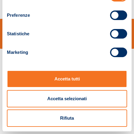
consenso
Preferenze
© Sidal s.r.l. - Via S.Agostino,50, 51100 Pistoia - Cod.Fisc. e Registro Imprese
Pistoia 01680210505 – R.E.A. n.155974 - Cap.Soc. € 2.000.000,00 i.v. La
Statistiche
Società adotta il Codice Etico D.lgs. 231/01
v: 1.10.14
Marketing
Accetta tutti
Accetta selezionati
Rifiuta