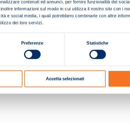
nalizzare contenuti ed annunci, per fornire funzionalità dei socia
inoltre informazioni sul modo in cui utilizza il nostro sito con i 
icità e social media, i quali potrebbero combinarle con altre inform
lizzo dei loro servizi.
Preferenze
Statistiche
c. e Registro Imprese Pistoia 01680210505 – R.E.A. n.155974 - Cap.Soc. € 2.000.000,0
Accetta selezionati