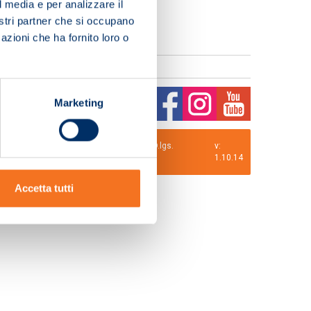
l media e per analizzare il
nostri partner che si occupano
azioni che ha fornito loro o
Marketing
0 i.v. La Società adotta il Codice Etico D.lgs.
v:
1.10.14
Accetta tutti