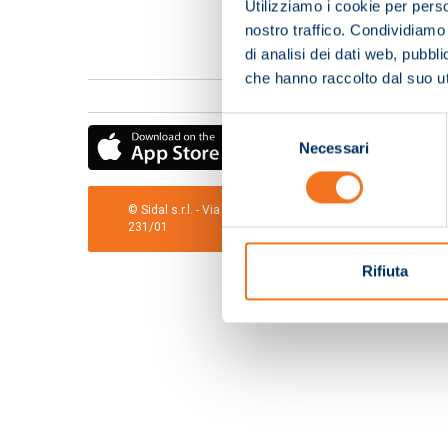
Utilizziamo i cookie per perso
nostro traffico. Condividiamo 
di analisi dei dati web, pubbl
che hanno raccolto dal suo uti
Selezione
Necessari
del
consenso
© Sidal s.r.l. - Via S.Agostino,50, 51100 Pistoia - Cod.Fis
231/01
Rifiuta