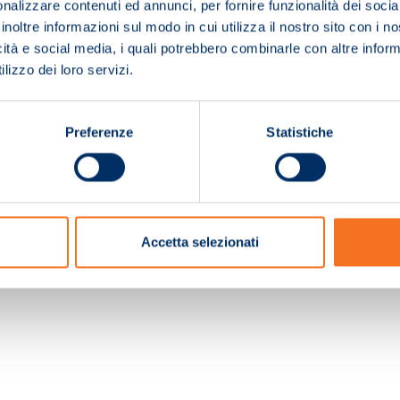
nalizzare contenuti ed annunci, per fornire funzionalità dei socia
inoltre informazioni sul modo in cui utilizza il nostro sito con i 
icità e social media, i quali potrebbero combinarle con altre inform
lizzo dei loro servizi.
Preferenze
Statistiche
c. e Registro Imprese Pistoia 01680210505 – R.E.A. n.155974 - Cap.Soc. € 2.000.000,0
Accetta selezionati