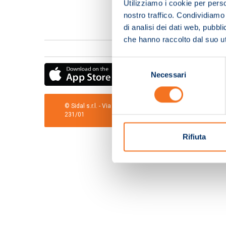
Utilizziamo i cookie per perso
nostro traffico. Condividiamo 
di analisi dei dati web, pubbl
che hanno raccolto dal suo uti
Selezione
Necessari
del
consenso
© Sidal s.r.l. - Via S.Agostino,50, 51100 Pistoia - Cod.Fis
231/01
Rifiuta