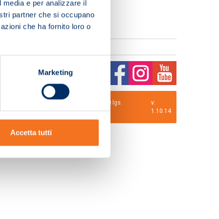
l media e per analizzare il
nostri partner che si occupano
azioni che ha fornito loro o
Marketing
0 i.v. La Società adotta il Codice Etico D.lgs.
v:
1.10.14
Accetta tutti