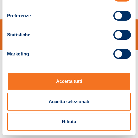
consenso
Preferenze
© Sidal s.r.l. - Via S.Agostino,50, 51100 Pistoia - Cod.Fisc. e Registro Imprese
Pistoia 01680210505 – R.E.A. n.155974 - Cap.Soc. € 2.000.000,00 i.v. La
Statistiche
Società adotta il Codice Etico D.lgs. 231/01
v: 1.10.14
Marketing
Accetta tutti
Accetta selezionati
Rifiuta