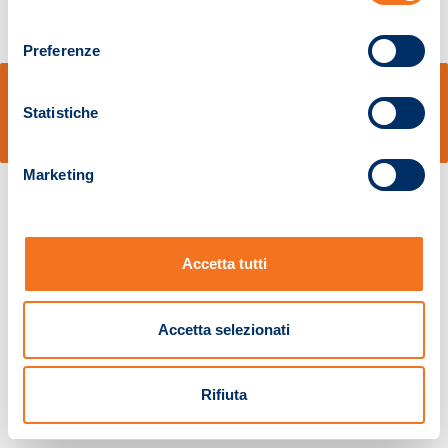
consenso
Preferenze
© Sidal s.r.l. - Via S.Agostino,50, 51100 Pistoia - Cod.Fisc. e Registro Imprese
Pistoia 01680210505 – R.E.A. n.155974 - Cap.Soc. € 2.000.000,00 i.v. La
Statistiche
Società adotta il Codice Etico D.lgs. 231/01
v: 1.10.14
Marketing
Accetta tutti
Accetta selezionati
Rifiuta