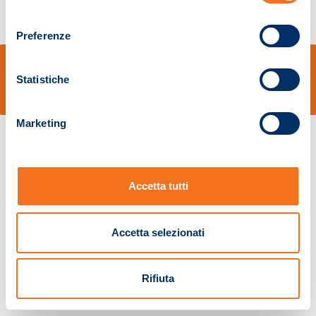
consenso
Preferenze
© Sidal s.r.l. - Via S.Agostino,50, 51100 Pistoia - Cod.Fisc. e Registro Imprese
Pistoia 01680210505 – R.E.A. n.155974 - Cap.Soc. € 2.000.000,00 i.v. La
Statistiche
Società adotta il Codice Etico D.lgs. 231/01
v: 1.10.14
Marketing
Accetta tutti
Accetta selezionati
Rifiuta