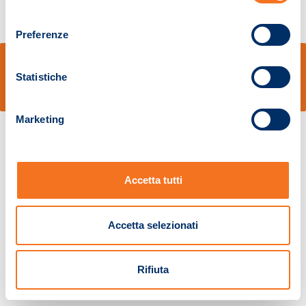
consenso
Preferenze
© Sidal s.r.l. - Via S.Agostino,50, 51100 Pistoia - Cod.Fisc. e Registro Imprese
Pistoia 01680210505 – R.E.A. n.155974 - Cap.Soc. € 2.000.000,00 i.v. La
Statistiche
Società adotta il Codice Etico D.lgs. 231/01
v: 1.10.14
Marketing
Accetta tutti
Accetta selezionati
Rifiuta