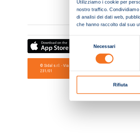
Utilizziamo i cookie per perso
nostro traffico. Condividiamo 
di analisi dei dati web, pubbl
che hanno raccolto dal suo uti
Selezione
Necessari
del
consenso
© Sidal s.r.l. - Via S.Agostino,50, 51100 Pistoia - Cod.Fis
231/01
Rifiuta