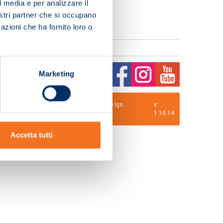
l media e per analizzare il
nostri partner che si occupano
azioni che ha fornito loro o
Marketing
0 i.v. La Società adotta il Codice Etico D.lgs.
v:
1.10.14
Accetta tutti