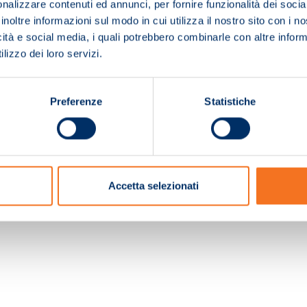
nalizzare contenuti ed annunci, per fornire funzionalità dei socia
inoltre informazioni sul modo in cui utilizza il nostro sito con i 
icità e social media, i quali potrebbero combinarle con altre inform
lizzo dei loro servizi.
Preferenze
Statistiche
c. e Registro Imprese Pistoia 01680210505 – R.E.A. n.155974 - Cap.Soc. € 2.000.000,0
Accetta selezionati