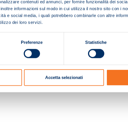
nalizzare contenuti ed annunci, per fornire funzionalità dei socia
inoltre informazioni sul modo in cui utilizza il nostro sito con i 
icità e social media, i quali potrebbero combinarle con altre inform
lizzo dei loro servizi.
Preferenze
Statistiche
c. e Registro Imprese Pistoia 01680210505 – R.E.A. n.155974 - Cap.Soc. € 2.000.000,0
Accetta selezionati