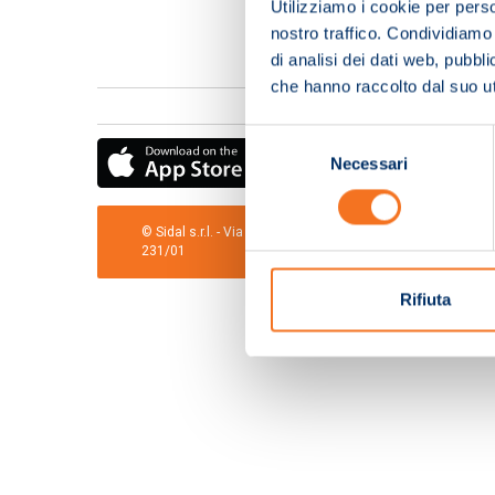
Utilizziamo i cookie per perso
nostro traffico. Condividiamo 
di analisi dei dati web, pubbl
che hanno raccolto dal suo uti
Selezione
Necessari
del
consenso
© Sidal s.r.l. - Via S.Agostino,50, 51100 Pistoia - Cod.Fis
231/01
Rifiuta