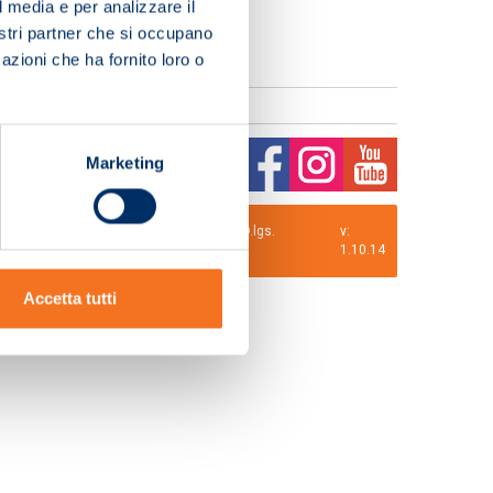
l media e per analizzare il
nostri partner che si occupano
azioni che ha fornito loro o
Marketing
0 i.v. La Società adotta il Codice Etico D.lgs.
v:
1.10.14
Accetta tutti