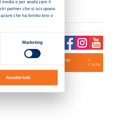
l media e per analizzare il
nostri partner che si occupano
azioni che ha fornito loro o
Marketing
0 i.v. La Società adotta il Codice Etico D.lgs.
v:
1.10.14
Accetta tutti