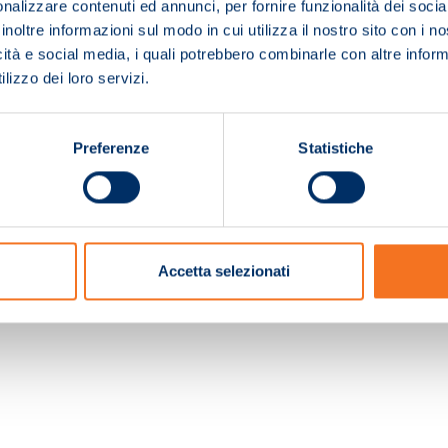
nalizzare contenuti ed annunci, per fornire funzionalità dei socia
inoltre informazioni sul modo in cui utilizza il nostro sito con i 
icità e social media, i quali potrebbero combinarle con altre inform
lizzo dei loro servizi.
Preferenze
Statistiche
c. e Registro Imprese Pistoia 01680210505 – R.E.A. n.155974 - Cap.Soc. € 2.000.000,0
Accetta selezionati