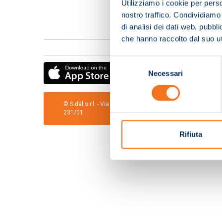
Utilizziamo i cookie per perso
nostro traffico. Condividiamo 
di analisi dei dati web, pubbl
che hanno raccolto dal suo uti
Selezione
Necessari
del
consenso
© Sidal s.r.l. - Via S.Agostino,50, 51100 Pistoia - Cod.Fis
231/01
Rifiuta