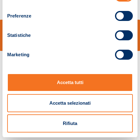
consenso
Preferenze
© Sidal s.r.l. - Via S.Agostino,50, 51100 Pistoia - Cod.Fisc. e Registro Imprese
Pistoia 01680210505 – R.E.A. n.155974 - Cap.Soc. € 2.000.000,00 i.v. La
Statistiche
Società adotta il Codice Etico D.lgs. 231/01
v: 1.10.14
Marketing
Accetta tutti
Accetta selezionati
Rifiuta