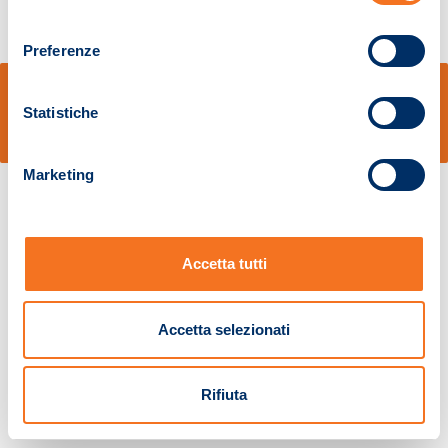
consenso
Preferenze
© Sidal s.r.l. - Via S.Agostino,50, 51100 Pistoia - Cod.Fisc. e Registro Imprese
Pistoia 01680210505 – R.E.A. n.155974 - Cap.Soc. € 2.000.000,00 i.v. La
Statistiche
Società adotta il Codice Etico D.lgs. 231/01
v: 1.10.14
Marketing
Accetta tutti
Accetta selezionati
Rifiuta