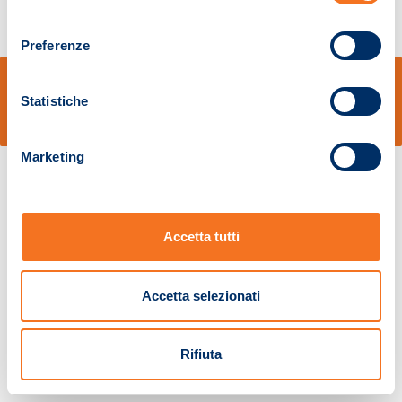
consenso
Preferenze
© Sidal s.r.l. - Via S.Agostino,50, 51100 Pistoia - Cod.Fisc. e Registro Imprese
Pistoia 01680210505 – R.E.A. n.155974 - Cap.Soc. € 2.000.000,00 i.v. La
Statistiche
Società adotta il Codice Etico D.lgs. 231/01
v: 1.10.14
Marketing
Accetta tutti
Accetta selezionati
Rifiuta