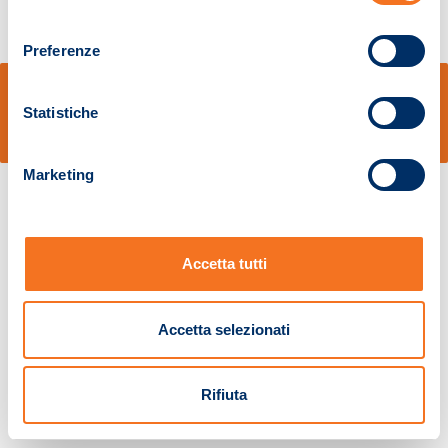
consenso
Preferenze
© Sidal s.r.l. - Via S.Agostino,50, 51100 Pistoia - Cod.Fisc. e Registro Imprese
Pistoia 01680210505 – R.E.A. n.155974 - Cap.Soc. € 2.000.000,00 i.v. La
Statistiche
Società adotta il Codice Etico D.lgs. 231/01
v: 1.10.14
Marketing
Accetta tutti
Accetta selezionati
Rifiuta