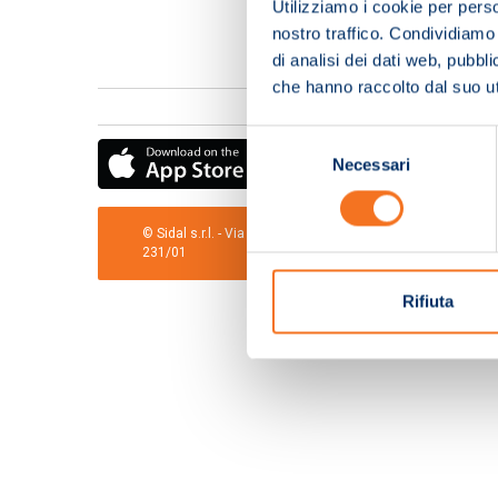
Utilizziamo i cookie per perso
nostro traffico. Condividiamo 
di analisi dei dati web, pubbl
che hanno raccolto dal suo uti
Selezione
Necessari
del
consenso
© Sidal s.r.l. - Via S.Agostino,50, 51100 Pistoia - Cod.Fis
231/01
Rifiuta