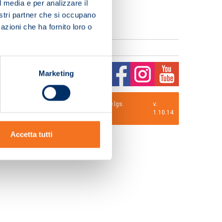
l media e per analizzare il
nostri partner che si occupano
azioni che ha fornito loro o
Marketing
0 i.v. La Società adotta il Codice Etico D.lgs.
v:
1.10.14
Accetta tutti