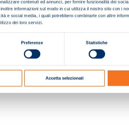
nalizzare contenuti ed annunci, per fornire funzionalità dei socia
inoltre informazioni sul modo in cui utilizza il nostro sito con i 
icità e social media, i quali potrebbero combinarle con altre inform
lizzo dei loro servizi.
Preferenze
Statistiche
c. e Registro Imprese Pistoia 01680210505 – R.E.A. n.155974 - Cap.Soc. € 2.000.000,0
Accetta selezionati