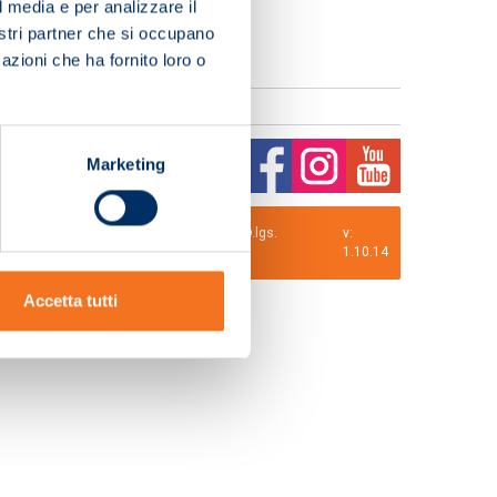
l media e per analizzare il
nostri partner che si occupano
azioni che ha fornito loro o
Marketing
0 i.v. La Società adotta il Codice Etico D.lgs.
v:
1.10.14
Accetta tutti