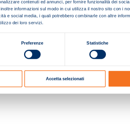
nalizzare contenuti ed annunci, per fornire funzionalità dei socia
inoltre informazioni sul modo in cui utilizza il nostro sito con i 
icità e social media, i quali potrebbero combinarle con altre inform
lizzo dei loro servizi.
Preferenze
Statistiche
c. e Registro Imprese Pistoia 01680210505 – R.E.A. n.155974 - Cap.Soc. € 2.000.000,0
Accetta selezionati