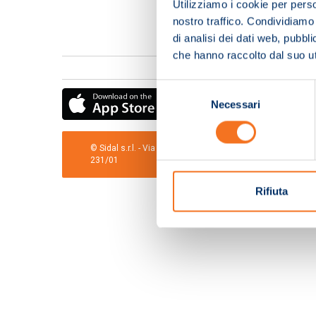
Utilizziamo i cookie per perso
nostro traffico. Condividiamo 
di analisi dei dati web, pubbl
che hanno raccolto dal suo uti
Selezione
Necessari
del
consenso
© Sidal s.r.l. - Via S.Agostino,50, 51100 Pistoia - Cod.Fis
231/01
Rifiuta