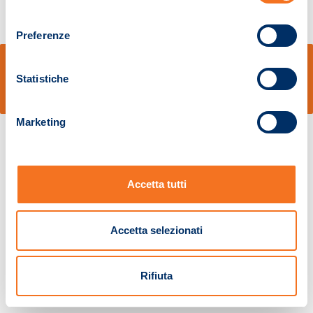
consenso
Preferenze
© Sidal s.r.l. - Via S.Agostino,50, 51100 Pistoia - Cod.Fisc. e Registro Imprese
Pistoia 01680210505 – R.E.A. n.155974 - Cap.Soc. € 2.000.000,00 i.v. La
Statistiche
Società adotta il Codice Etico D.lgs. 231/01
v: 1.10.14
Marketing
Accetta tutti
Accetta selezionati
Rifiuta