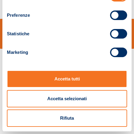
consenso
Preferenze
© Sidal s.r.l. - Via S.Agostino,50, 51100 Pistoia - Cod.Fisc. e Registro Imprese
Pistoia 01680210505 – R.E.A. n.155974 - Cap.Soc. € 2.000.000,00 i.v. La
Statistiche
Società adotta il Codice Etico D.lgs. 231/01
v: 1.10.14
Marketing
Accetta tutti
Accetta selezionati
Rifiuta