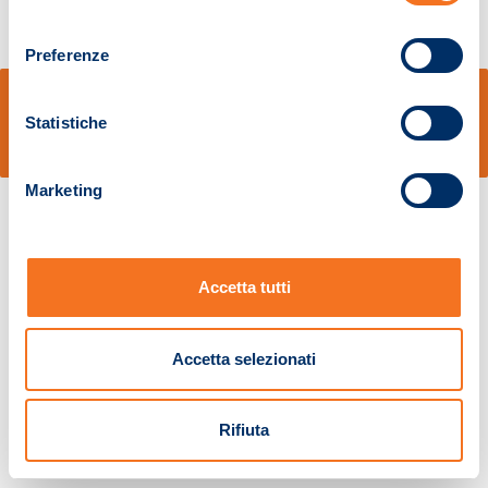
consenso
Preferenze
© Sidal s.r.l. - Via S.Agostino,50, 51100 Pistoia - Cod.Fisc. e Registro Imprese
Pistoia 01680210505 – R.E.A. n.155974 - Cap.Soc. € 2.000.000,00 i.v. La
Statistiche
Società adotta il Codice Etico D.lgs. 231/01
v: 1.10.14
Marketing
Accetta tutti
Accetta selezionati
Rifiuta