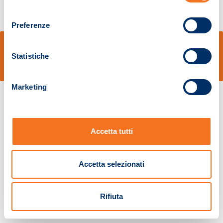
consenso
Preferenze
© Sidal s.r.l. - Via S.Agostino,50, 51100 Pistoia - Cod.Fisc. e Registro Imprese
Pistoia 01680210505 – R.E.A. n.155974 - Cap.Soc. € 2.000.000,00 i.v. La
Statistiche
Società adotta il Codice Etico D.lgs. 231/01
v: 1.10.14
Marketing
Accetta tutti
Accetta selezionati
Rifiuta