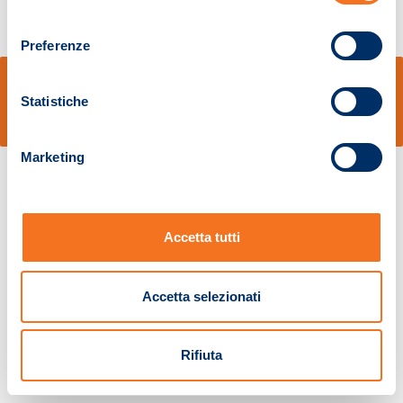
consenso
Preferenze
© Sidal s.r.l. - Via S.Agostino,50, 51100 Pistoia - Cod.Fisc. e Registro Imprese
Pistoia 01680210505 – R.E.A. n.155974 - Cap.Soc. € 2.000.000,00 i.v. La
Statistiche
Società adotta il Codice Etico D.lgs. 231/01
v: 1.10.14
Marketing
Accetta tutti
Accetta selezionati
Rifiuta