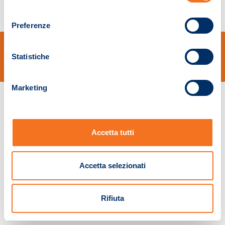
consenso
Preferenze
© Sidal s.r.l. - Via S.Agostino,50, 51100 Pistoia - Cod.Fisc. e Registro Imprese
Pistoia 01680210505 – R.E.A. n.155974 - Cap.Soc. € 2.000.000,00 i.v. La
Statistiche
Società adotta il Codice Etico D.lgs. 231/01
v: 1.10.14
Marketing
Accetta tutti
Accetta selezionati
Rifiuta