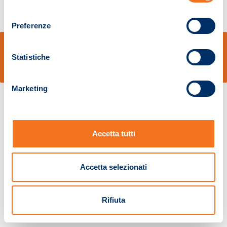
consenso
Preferenze
© Sidal s.r.l. - Via S.Agostino,50, 51100 Pistoia - Cod.Fisc. e Registro Imprese
Pistoia 01680210505 – R.E.A. n.155974 - Cap.Soc. € 2.000.000,00 i.v. La
Statistiche
Società adotta il Codice Etico D.lgs. 231/01
v: 1.10.14
Marketing
Accetta tutti
Accetta selezionati
Rifiuta