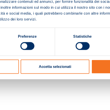
nalizzare contenuti ed annunci, per fornire funzionalità dei socia
inoltre informazioni sul modo in cui utilizza il nostro sito con i 
icità e social media, i quali potrebbero combinarle con altre inform
lizzo dei loro servizi.
Preferenze
Statistiche
c. e Registro Imprese Pistoia 01680210505 – R.E.A. n.155974 - Cap.Soc. € 2.000.000,0
Accetta selezionati