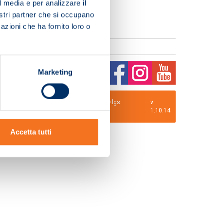
l media e per analizzare il
nostri partner che si occupano
azioni che ha fornito loro o
Marketing
0 i.v. La Società adotta il Codice Etico D.lgs.
v:
1.10.14
Accetta tutti