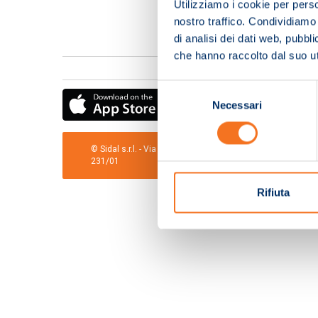
Utilizziamo i cookie per perso
nostro traffico. Condividiamo 
di analisi dei dati web, pubbl
che hanno raccolto dal suo uti
Selezione
Necessari
del
consenso
© Sidal s.r.l. - Via S.Agostino,50, 51100 Pistoia - Cod.Fis
231/01
Rifiuta